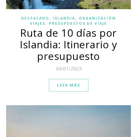
,
,
DESTACADO
ISLANDIA
ORGANIZACIÓN
,
VIAJES
PRESUPUESTOS DE VIAJE
Ruta de 10 días por
Islandia: Itinerario y
presupuesto
04/01/2023
LEER MÁS